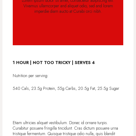
Lorem ipsum dolor sit amet, consectetur adipiscing elit.
Vivamus ullamcorper and aliquet odio, sed and lorem
imperdie diam aucto at Curabi orci nibh.
1 HOUR | NOT TOO TRICKY | SERVES 4
Nutrition per serving:
540 Cals, 23.5g Protein, 55g Carbs, 20.5g Fat, 25.5g Sugar
Etiam ultricies aliquet vestibulum. Donec id ornare turpis.
Curabitur posuere fringilla tincidunt. Cras dictum posuere urna
tristique fermentum. Quisque tristique odio nulla, quis blandit