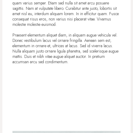
quam varius semper. Etiam sed nulla sit amet arcu posuere
sagittis. Nam at vulputate libero. Curabitur ante justo, lobortis sit
amet nisl eu, interdum aliquam lorem. In in efficitur quam. Fusce
consequat risus eros, non varius nisi placerat vitae. Vivamus
molestie molestie euismod.
Praesent elementum aliquet diam, in aliquam augue vehicula vel.
Donec vestibulum lacus vel ornare fringilla. Aenean sem est,
elementum in ornare et, ultrices at lacus. Sed id viverra lacus.
Nulla aliquam justo ornare ligula pharetra, sed scelerisque augue
mattis. Duis et nibh vitae augue aliquet auctor. In pretium
accumsan arcu sed condimentum.